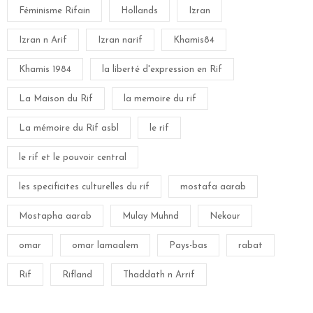
Féminisme Rifain
Hollands
Izran
Izran n Arif
Izran narif
Khamis84
Khamis 1984
la liberté d'expression en Rif
La Maison du Rif
la memoire du rif
La mémoire du Rif asbl
le rif
le rif et le pouvoir central
les specificites culturelles du rif
mostafa aarab
Mostapha aarab
Mulay Muhnd
Nekour
omar
omar lamaalem
Pays-bas
rabat
Rif
Rifland
Thaddath n Arrif