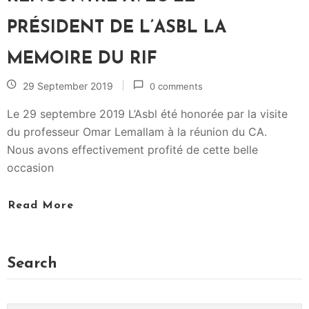
R
A
PRÉSIDENT DE L’ASBL LA
I
R
MEMOIRE DU RIF
I
29 September 2019
0 comments
E
R
Le 29 septembre 2019 L’Asbl été honorée par la visite
I
du professeur Omar Lemallam à la réunion du CA.
F
Nous avons effectivement profité de cette belle
A
occasion
I
N
Read More
A
C
T
Search
U
A
L