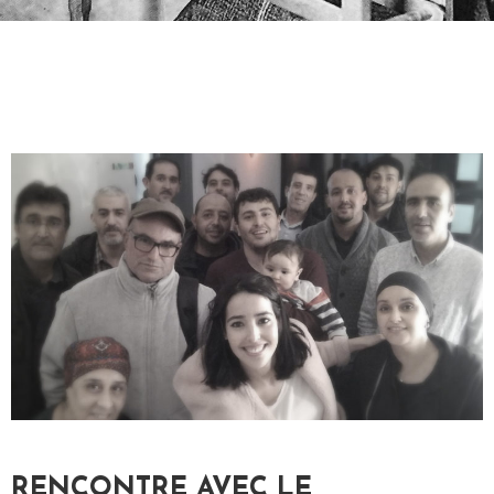
S
N
O
S
A
C
T
I
V
I
T
É
S
L
I
B
RENCONTRE AVEC LE