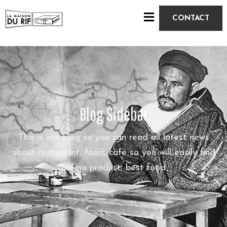
CONTACT
A
C
C
U
E
Blog Sidebar
I
L
This is our blog so you can read all latest news
about restaurant, food, cafe so you will easily find
À
promo product, best food
P
R
O
P
O