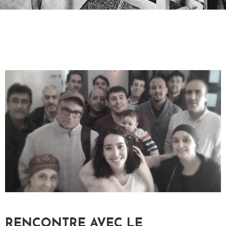
S
N
O
S
A
C
T
I
V
I
T
É
S
L
I
B
RENCONTRE AVEC LE