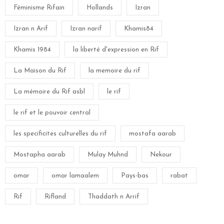
Féminisme Rifain
Hollands
Izran
Izran n Arif
Izran narif
Khamis84
Khamis 1984
la liberté d'expression en Rif
La Maison du Rif
la memoire du rif
La mémoire du Rif asbl
le rif
le rif et le pouvoir central
les specificites culturelles du rif
mostafa aarab
Mostapha aarab
Mulay Muhnd
Nekour
omar
omar lamaalem
Pays-bas
rabat
Rif
Rifland
Thaddath n Arrif