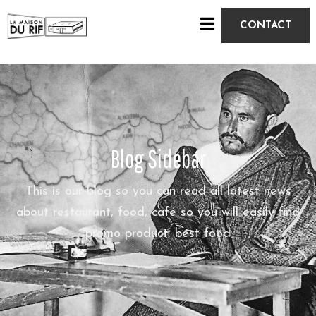
CONTACT
A
C
C
U
E
Blog Sidebar
I
L
This is our blog so you can read all latest news
about restaurant, food, cafe so you will easily find
À
promo product, best food
P
R
O
P
O