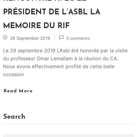
R
A
PRÉSIDENT DE L’ASBL LA
I
R
MEMOIRE DU RIF
I
29 September 2019
0 comments
E
R
Le 29 septembre 2019 L’Asbl été honorée par la visite
I
du professeur Omar Lemallam à la réunion du CA.
F
Nous avons effectivement profité de cette belle
A
occasion
I
N
Read More
A
C
T
Search
U
A
L